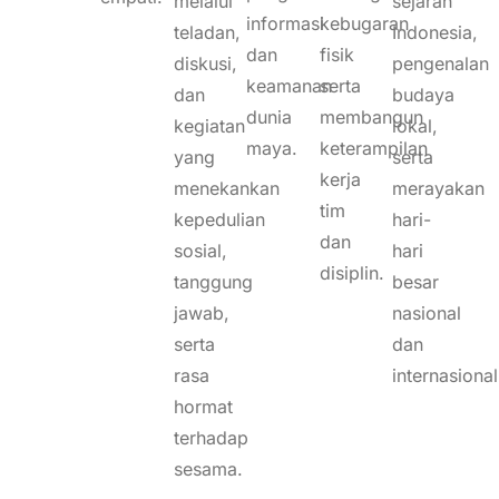
melalui
sejarah
informasi
kebugaran
teladan,
Indonesia,
dan
fisik
diskusi,
pengenalan
keamanan
serta
dan
budaya
dunia
membangun
kegiatan
lokal,
maya.
keterampilan
yang
serta
kerja
menekankan
merayakan
tim
kepedulian
hari-
dan
sosial,
hari
disiplin.
tanggung
besar
jawab,
nasional
serta
dan
rasa
internasional
hormat
terhadap
sesama.