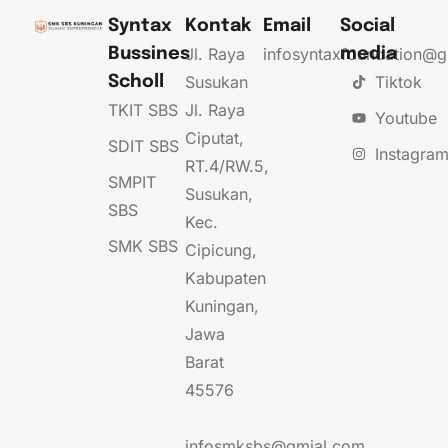
Syntax
Kontak
Email
Social
Jl. Raya
infosyntaxfoundation@
Bussines
media
Susukan
Tiktok
Scholl
TKIT SBS
Jl. Raya
Youtube
Ciputat,
SDIT SBS
Instagra
RT.4/RW.5,
SMPIT
Susukan,
SBS
Kec.
SMK SBS
Cipicung,
Kabupaten
Kuningan,
Jawa
Barat
45576
infosmksbs@gmial.com