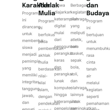
Karakter
Akhlak
dan
Siswa
Berbagai
diajarkan
kegiatan
Mulia
Budaya
Program
keterampilan
olahraga
ini
Program
Program
digital
yang
dirancang
ini
ini
mulai
meliputi
untuk
berfokus
bertujuan
dari
atletik,
membentuk
pada
untuk
penggunaan
bola
siswa
pembentukan
menumbuhk
perangkat
basket,
menjadi
akhlak
rasa
keras
sepak
pemimpin
mulia
cinta
dan
bola,
yang
berdasarkan
tanah
perangkat
voli,
memiliki
nilai-
air
lunak
dan
integritas,
nilai
melalui
komputer
olahraga
tanggung
Islam,
kegiatan
hingga
lainnya
jawab,
dengan
seperti
keterampilan
untuk
dan
pendekatan
pemahaman
pengelolaan
meningkatkan
empati.