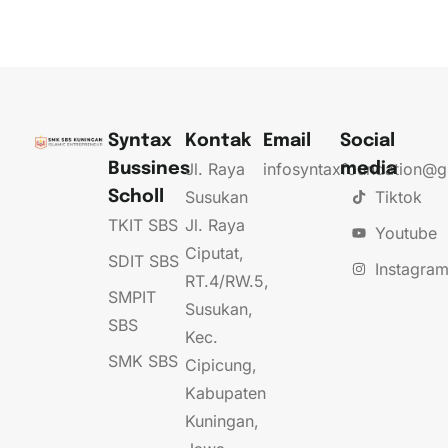
Syntax
Kontak
Email
Social
Jl. Raya
infosyntaxfoundation@
Bussines
media
Susukan
Tiktok
Scholl
TKIT SBS
Jl. Raya
Youtube
Ciputat,
SDIT SBS
Instagra
RT.4/RW.5,
SMPIT
Susukan,
SBS
Kec.
SMK SBS
Cipicung,
Kabupaten
Kuningan,